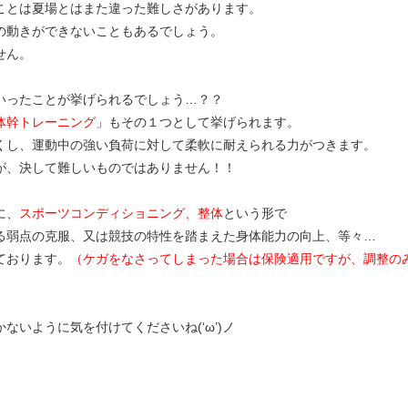
ことは夏場とはまた違った難しさがあります。
の動きができないこともあるでしょう。
せん。
いったことが挙げられるでしょう…？？
体幹トレーニング
」もその１つとして挙げられます。
くし、運動中の強い負荷に対して柔軟に耐えられる力がつきます。
が、決して難しいものではありません！！
に、
スポーツコンディショニング、整体
という形で
る弱点の克服、又は競技の特性を踏まえた身体能力の向上、等々…
ております。
（ケガをなさってしまった場合は保険適用ですが、調整の
いように気を付けてくださいね(‘ω’)ノ