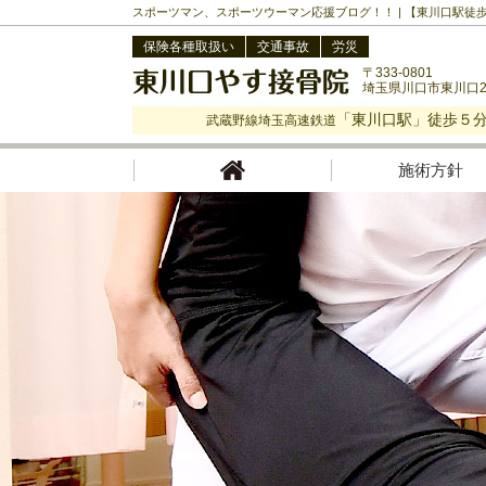
スポーツマン、スポーツウーマン応援ブログ！！ | 【東川口駅徒
保険各種取扱い
交通事故
労災
〒333-0801
埼玉県川口市東川口2-
「東川口駅」徒歩５
武蔵野線埼玉高速鉄道
施術方針