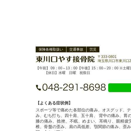
保険各種取扱い
交通事故
労災
〒333-0801
埼玉県川口市東川口2-
【午前】 09：00～13：00【午後】15：00～20：00 ※土
【休日】水曜 日曜 祝祭日
【よくある症状例】
スポーツ等で痛めた各部位の痛み、オスグッド、
み、むち打ち、四十肩、五十肩、 背中の痛み、胃
膝の痛み、捻挫、不眠、めまい、耳鳴り、眼精疲
椎、骨盤の歪み、肩の高低差、顎関節の痛み、歪