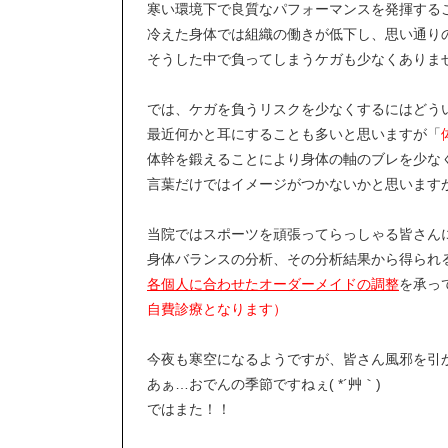
寒い環境下で良質なパフォーマンスを発揮する
冷えた身体では組織の働きが低下し、思い通り
そうした中で負ってしまうケガも少なくありま
では、ケガを負うリスクを少なくするにはどう
最近何かと耳にすることも多いと思いますが「
体幹を鍛えることにより身体の軸のブレを少な
言葉だけではイメージがつかないかと思います
当院ではスポーツを頑張ってらっしゃる皆さん
身体バランスの分析、その分析結果から得られ
各個人に合わせたオーダーメイドの調整
を承っ
自費診療となります）
今夜も寒空になるようですが、皆さん風邪を引かな
あぁ…おでんの季節ですねぇ( *´艸｀)
ではまた！！