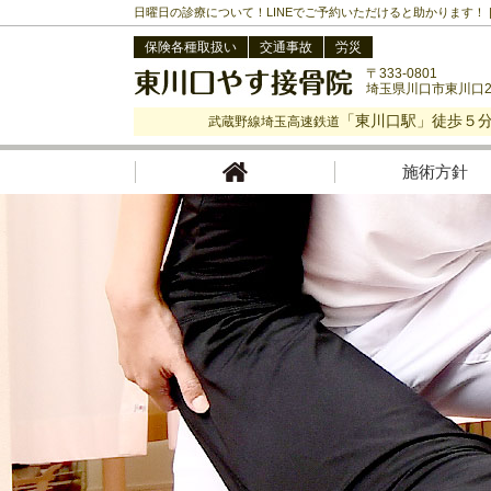
日曜日の診療について！LINEでご予約いただけると助かります！
保険各種取扱い
交通事故
労災
〒333-0801
埼玉県川口市東川口2-
「東川口駅」徒歩５
武蔵野線埼玉高速鉄道
施術方針