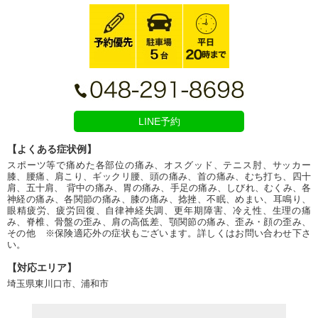
LINE予約
【よくある症状例】
スポーツ等で痛めた各部位の痛み、オスグッド、テニス肘、サッカー
膝、腰痛、肩こり、ギックリ腰、頭の痛み、首の痛み、むち打ち、四十
肩、五十肩、 背中の痛み、胃の痛み、手足の痛み、しびれ、むくみ、各
神経の痛み、各関節の痛み、膝の痛み、捻挫、不眠、めまい、耳鳴り、
眼精疲労、疲労回復、自律神経失調、更年期障害、冷え性、生理の痛
み、脊椎、骨盤の歪み、肩の高低差、顎関節の痛み、歪み・顔の歪み、
その他 ※保険適応外の症状もございます。詳しくはお問い合わせ下さ
い。
【対応エリア】
埼玉県東川口市、浦和市